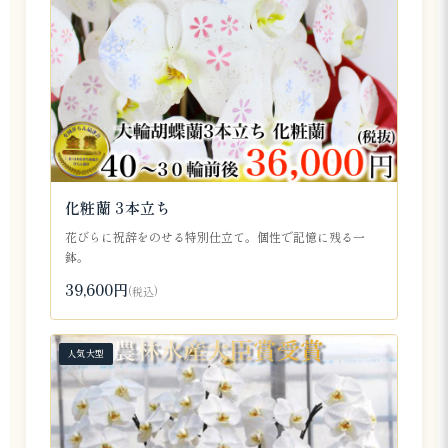
化粧蘭 3本立ち
花びらに祝辞をのせる特別仕立て。個性で記憶に残る一
鉢。
39,600円
(税込)
人気大型