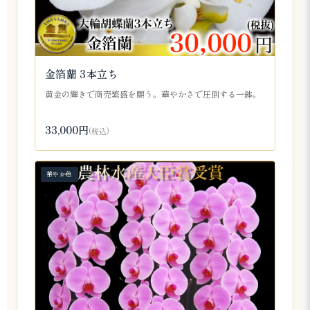
金箔蘭 3本立ち
黄金の輝きで商売繁盛を願う。華やかさで圧倒する一鉢。
33,000円
(税込)
華やか色