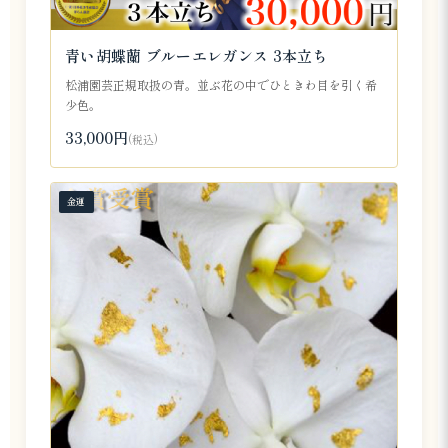
青い胡蝶蘭 ブルーエレガンス 3本立ち
松浦園芸正規取扱の青。並ぶ花の中でひときわ目を引く希
少色。
33,000円
(税込)
金運