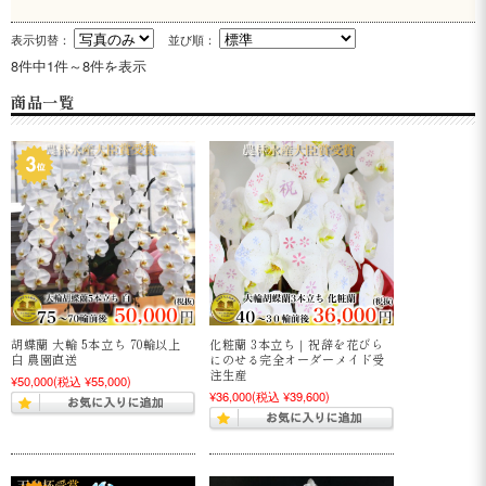
表示切替：
並び順：
8件中1件～8件を表示
商品一覧
胡蝶蘭 大輪 5本立ち 70輪以上
化粧蘭 3本立ち｜祝辞を花びら
白 農園直送
にのせる完全オーダーメイド受
注生産
¥50,000
(税込 ¥55,000)
¥36,000
(税込 ¥39,600)