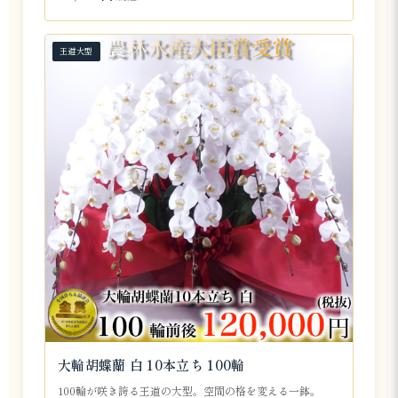
王道大型
大輪胡蝶蘭 白 10本立ち 100輪
100輪が咲き誇る王道の大型。空間の格を変える一鉢。