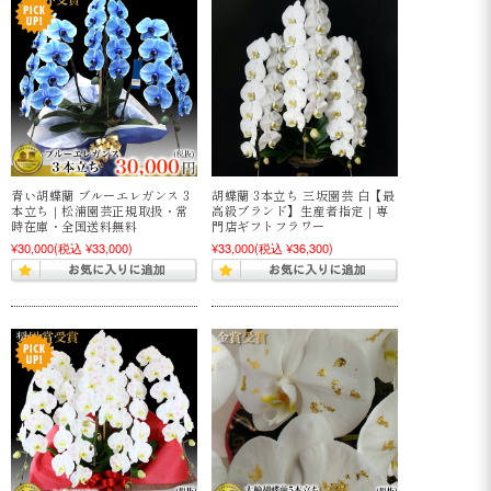
青い胡蝶蘭 ブルーエレガンス 3
胡蝶蘭 3本立ち 三坂園芸 白【最
本立ち｜松浦園芸正規取扱・常
高級ブランド】生産者指定｜専
時在庫・全国送料無料
門店ギフトフラワー
¥30,000
(税込 ¥33,000)
¥33,000
(税込 ¥36,300)