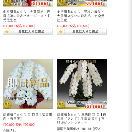
化粧蘭 5本立ち｜大型周年・役
金箔蘭 5本立ち｜至高の黄金・
員退職の最高格オーダーメイド
大型開店祝いの最高格・完全受
受注生産
注生産
¥60,000
(税込 ¥66,000)
¥55,000
(税込 ¥60,500)
胡蝶蘭 7本立ち 白 特撰【福岡市
胡蝶蘭 5本立ち 三坂園芸 白【最
内・当日便】
高級ブランド】生産者指定｜専
門店ギフトフラワー
¥90,000
(税込 ¥99,000)
福岡市花屋価格:
¥81,481
(税込)
在庫切れ