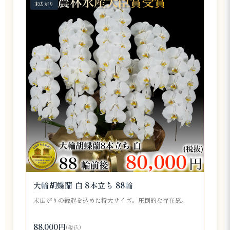
末広がり
大輪胡蝶蘭 白 8本立ち 88輪
末広がりの縁起を込めた特大サイズ。圧倒的な存在感。
88,000円
(税込)