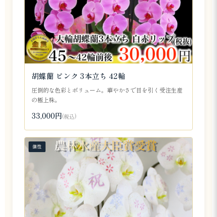
胡蝶蘭 ピンク 3本立ち 42輪
圧倒的な色彩とボリューム。華やかさで目を引く受注生産
の極上株。
33,000円
(税込)
個性