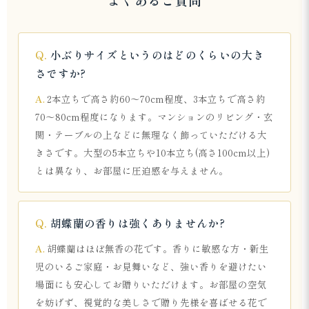
小ぶりサイズというのはどのくらいの大き
さですか?
2本立ちで高さ約60～70cm程度、3本立ちで高さ約
70～80cm程度になります。マンションのリビング・玄
関・テーブルの上などに無理なく飾っていただける大
きさです。大型の5本立ちや10本立ち(高さ100cm以上)
とは異なり、お部屋に圧迫感を与えません。
胡蝶蘭の香りは強くありませんか?
胡蝶蘭はほぼ無香の花です。香りに敏感な方・新生
児のいるご家庭・お見舞いなど、強い香りを避けたい
場面にも安心してお贈りいただけます。お部屋の空気
を妨げず、視覚的な美しさで贈り先様を喜ばせる花で