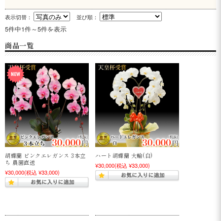
表示切替：
並び順：
5件中1件～5件を表示
商品一覧
胡蝶蘭 ピンクエレガンス 3本立
ハート胡蝶蘭 大輪(白)
ち 農園直送
¥30,000
(税込 ¥33,000)
¥30,000
(税込 ¥33,000)