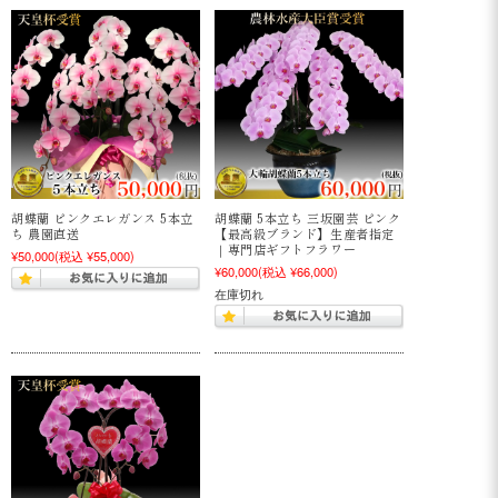
胡蝶蘭 ピンクエレガンス 5本立
胡蝶蘭 5本立ち 三坂園芸 ピンク
ち 農園直送
【最高級ブランド】生産者指定
｜専門店ギフトフラワー
¥50,000
(税込 ¥55,000)
¥60,000
(税込 ¥66,000)
在庫切れ