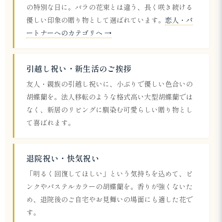
の特別な日に。バラの花束とは違う、長く咲き続ける
優しい印象の贈り物として選ばれています。
恋人・パ
ートナーへのカテゴリへ →
引越し祝い・新生活のご挨拶
友人・親族の引越し祝いに、小ぶりで優しい色合いの
胡蝶蘭を。法人移転のような格式高い大型胡蝶蘭では
なく、新居のリビングに馴染む可愛らしい贈り物とし
て喜ばれます。
退院祝い・快気祝い
「明るく回復してほしい」という気持ちを込めて、ピ
ンクやパステルカラーの胡蝶蘭を。香りが強くないた
め、退院後のご自宅やお見舞いの場面にも適した花で
す。