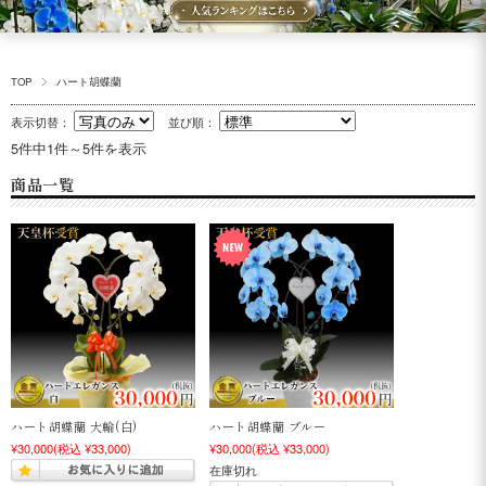
TOP
ハート胡蝶蘭
表示切替：
並び順：
5件中1件～5件を表示
商品一覧
ハート胡蝶蘭 大輪(白)
ハート胡蝶蘭 ブルー
¥30,000
(税込 ¥33,000)
¥30,000
(税込 ¥33,000)
在庫切れ