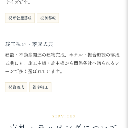
サイズです。
祝 新社屋落成
祝 御移転
竣工祝い・落成式典
建設・不動産関連の建物完成、ホテル・複合施設の落成
式典にも。施工主様・施主様から関係各社へ贈られるシ
ーンで多く選ばれています。
祝 御落成
祝 御竣工
SERVICES
立札・ラッピングについて