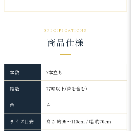
SPECIFICATIONS
商品仕様
本数
7本立ち
輪数
77輪以上(蕾を含む)
色
白
サイズ目安
高さ 約95～110cm / 幅 約70cm