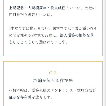
上場記念・大規模周年・役員就任
といった、会社の
節目を祝う贈答シーンに。
5本立てでは物足りない、10本立ては予算が重い??そ
の間を埋める7本立て77輪は、
法人贈答の絶妙な落
としどころ
として選ばれています。
02
77輪が伝える存在感
花数77輪は、贈答先様のエントランス・式典会場で
確かな存在感
を放ちます。